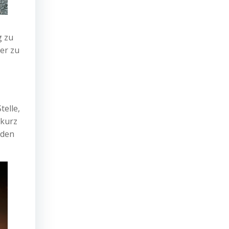
g zu
er zu
elle,
 kurz
 den