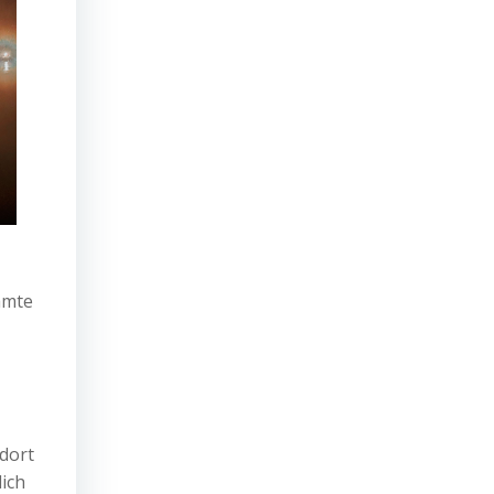
amte
dort
ich