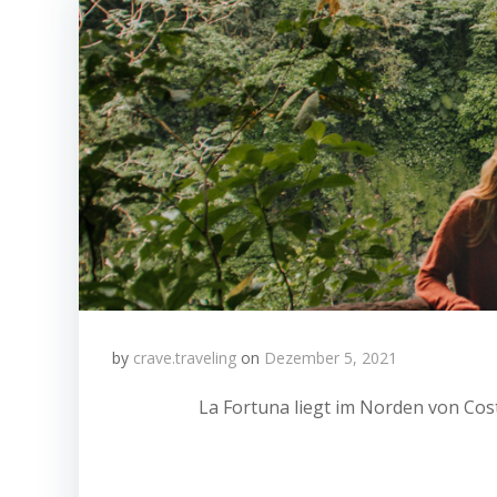
by
crave.traveling
on
Dezember 5, 2021
La Fortuna liegt im Norden von Cos